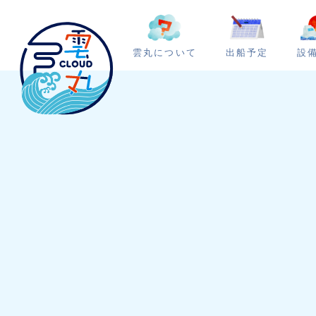
雲丸について
出船予定
設