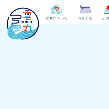
雲丸について
出船予定
設