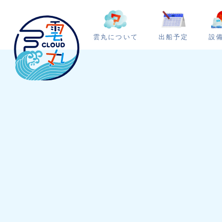
雲丸について
出船予定
設