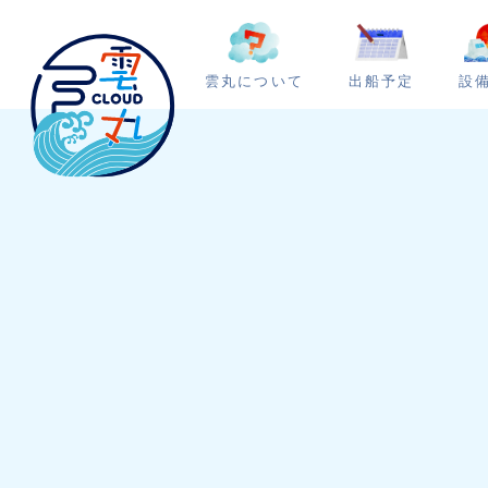
雲丸について
出船予定
設