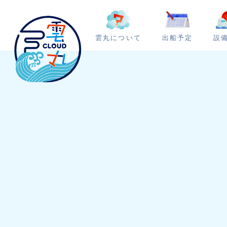
雲丸について
出船予定
設