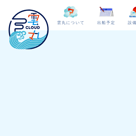
雲丸について
出船予定
設