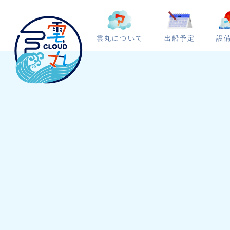
雲丸について
出船予定
設