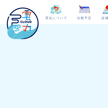
雲丸について
出船予定
設