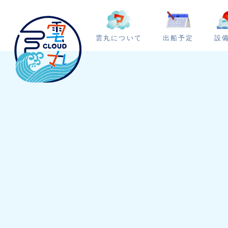
雲丸について
出船予定
設