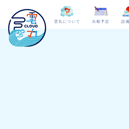
雲丸について
出船予定
設