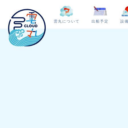
雲丸について
出船予定
設