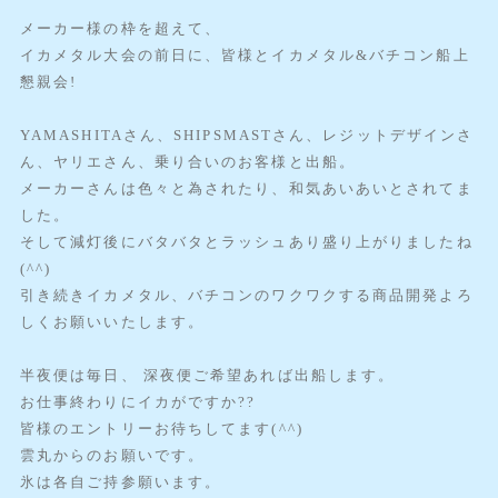
メーカー様の枠を超えて、
イカメタル大会の前日に、皆様とイカメタル&バチコン船上
懇親会!
YAMASHITAさん、SHIPSMASTさん、レジットデザインさ
ん、ヤリエさん、乗り合いのお客様と出船。
メーカーさんは色々と為されたり、和気あいあいとされてま
した。
そして減灯後にバタバタとラッシュあり盛り上がりましたね
(^^)
引き続きイカメタル、バチコンのワクワクする商品開発よろ
しくお願いいたします。
半夜便は毎日、 深夜便ご希望あれば出船します。
お仕事終わりにイカがですか??
皆様のエントリーお待ちしてます(^^)
雲丸からのお願いです。
氷は各自ご持参願います。