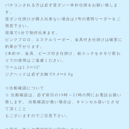
バチコンされる方は必ず逆ダン一本針仕掛をお願い致しま
す。
逆ダン仕掛けが購入出来ない場合は3号の透明リーダーをご
用意下さい。
現場で1分で制作出来ます。
ピンクフロロ、エステルリーダー、金具付き仕掛けは確実に
釣果が下がります。
2本針や、金具、ビーズ付き仕掛け、鉛スッテをオモリ変わ
りでの使用はご遠慮ください。
ワームは2.5〜3㌅
ジグヘッドは必ず太軸で0.4〜0.9g
☆出船確認について
☆ 出船確認は、必ず前日の19時～21時の間にお電話お願い
致します。 出船確認が無い場合は、キャンセル扱いとさせ
て頂くこと
もございますのでご注意下さい。