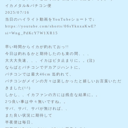
イカメタル&バチコン便
2025/07/16
当日のハイライト動画をYouTubeショートで↓
https://youtube.com/shorts/06sYknxaKwE?
si=Wng_PdKcY7W1XR15
早い時間からイカが釣れておっ!!
今日は釣れるかと期待したのも束の間、、、
大大大失速、、、イカはビタ止まりに。。(泣)
ならばとバチコンでデカアジハントに。
バチコンでは最大46cm 迄釣れて、
バチコンがメインの方々は楽しかったと嬉しいお言葉いただ
きました(^^)
しかし、、イカファンの方には残念な結果に。。
2つ良い事は中々無いですね。。
サバ、サバ、サバが無ければ、、
また良い状況に期待して
半夜便は毎日、