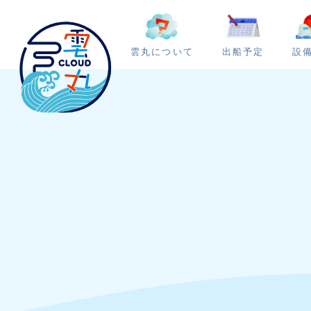
雲丸について
出船予定
設