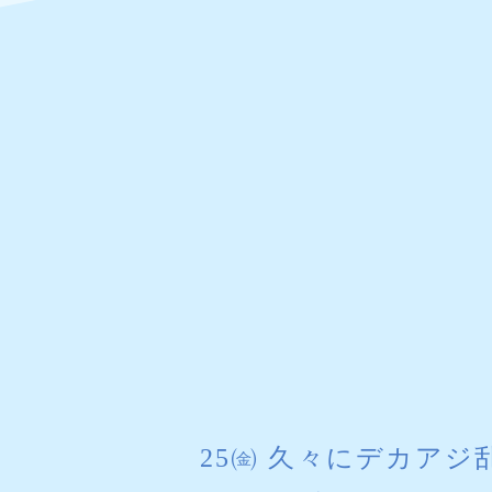
25㈮ 久々にデカアジ乱