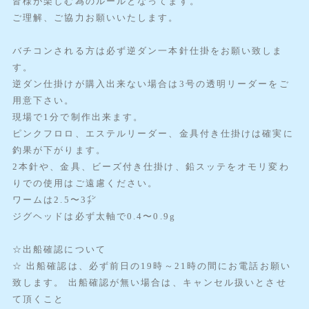
皆様が楽しむ為のルールとなってます。
ご理解、ご協力お願いいたします。
バチコンされる方は必ず逆ダン一本針仕掛をお願い致しま
す。
逆ダン仕掛けが購入出来ない場合は3号の透明リーダーをご
用意下さい。
現場で1分で制作出来ます。
ピンクフロロ、エステルリーダー、金具付き仕掛けは確実に
釣果が下がります。
2本針や、金具、ビーズ付き仕掛け、鉛スッテをオモリ変わ
りでの使用はご遠慮ください。
ワームは2.5〜3㌅
ジグヘッドは必ず太軸で0.4〜0.9g
☆出船確認について
☆ 出船確認は、必ず前日の19時～21時の間にお電話お願い
致します。 出船確認が無い場合は、キャンセル扱いとさせ
て頂くこと