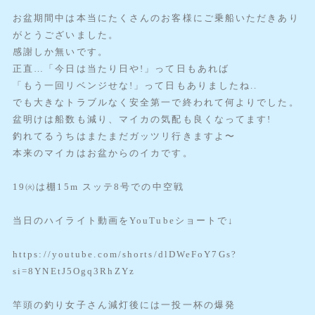
お盆期間中は本当にたくさんのお客様にご乗船いただきあり
がとうございました。
感謝しか無いです。
正直…「今日は当たり日や!」って日もあれば
「もう一回リベンジせな!」って日もありましたね..
でも大きなトラブルなく安全第一で終われて何よりでした。
盆明けは船数も減り、マイカの気配も良くなってます!
釣れてるうちはまたまだガッツリ行きますよ〜
本来のマイカはお盆からのイカです。
19㈫は棚15m スッテ8号での中空戦
当日のハイライト動画をYouTubeショートで↓
https://youtube.com/shorts/dlDWeFoY7Gs?
si=8YNEtJ5Ogq3RhZYz
竿頭の釣り女子さん減灯後には一投一杯の爆発