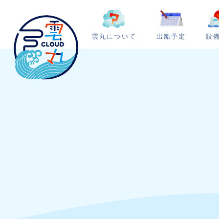
雲丸について
出船予定
設