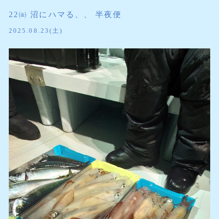
22㈮ 沼にハマる、、 半夜便
2025.08.23(土)