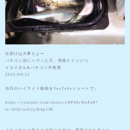
仕掛けは大事だよ〜
バチコン沼にハマった方、増殖ナイト(^^)
イカメタル&バチコン半夜便
2025/08/22
当日のハイライト動画をYouTubeショートで↓
https://youtube.com/shorts/cNPS0yWuPd8?
si=AlQ1wtU2jsRdpliM