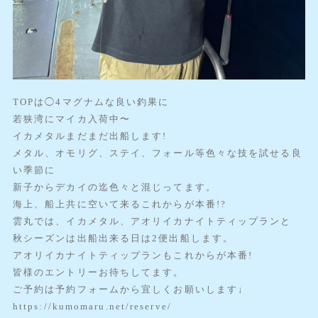
TOPは◯4マグナムな良い釣果に
若狭湾にマイカ入荷中〜
イカメタルまだまだ出船します!
メタル、オモリグ、ステイ、フォール等色々な技を試せる良
い季節に
新子からデカイの迄色々と混じってます。
海上、船上共に空いて来るこれからが本番!?
雲丸では、イカメタル、アオリイカナイトティップランと
秋シーズンは出船出来る日は2便出船します。
アオリイカナイトティップランもこれからが本番!
皆様のエントリーお待ちしてます。
ご予約は予約フォームから宜しくお願いします↓
https://kumomaru.net/reserve/