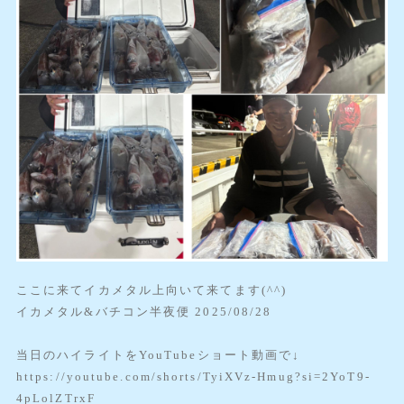
ここに来てイカメタル上向いて来てます(^^)
イカメタル&バチコン半夜便 2025/08/28
当日のハイライトをYouTubeショート動画で↓
https://youtube.com/shorts/TyiXVz-Hmug?si=2YoT9-
4pLolZTrxF