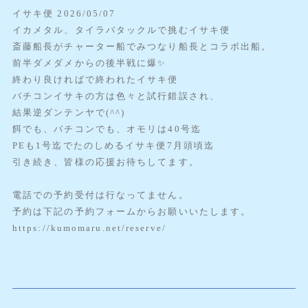
イサキ便 2026/05/07
イカメタル、タイラバタックルで挑むイサキ便
斎藤船長がチャーター船でみつなり船長とコラボ出船。
前半ダメダメからの後半戦に爆✨️
終わり良ければで終われたイサキ便
バチコンイサキの方は色々と試行錯誤され、
結果逆ダンテンヤで(^^)
餌でも、バチコンでも、オモリは40号迄
PEも1号迄でたのしめるイサキ便7月頭頃迄
引き続き、皆様の応援お待ちしてます。
電話での予約受付は行なってません。
予約は下記の予約フォームからお願いいたします。
https://kumomaru.net/reserve/