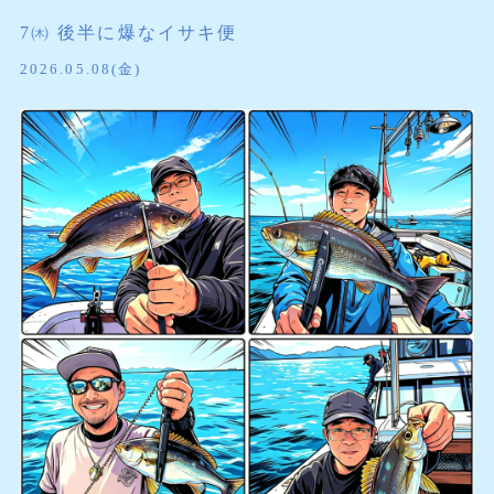
7㈭ 後半に爆なイサキ便
2026.05.08(金)