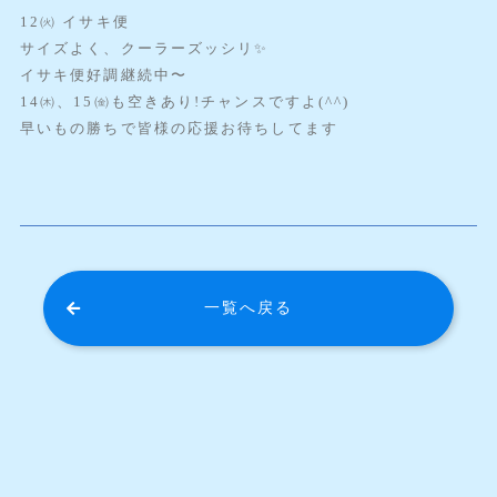
12㈫ イサキ便
サイズよく、クーラーズッシリ✨️
イサキ便好調継続中〜
14㈭、15㈮も空きあり!チャンスですよ(^^)
早いもの勝ちで皆様の応援お待ちしてます
一覧へ戻る