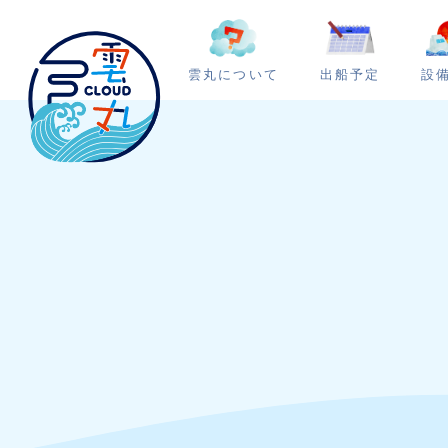
雲丸について
出船予定
設