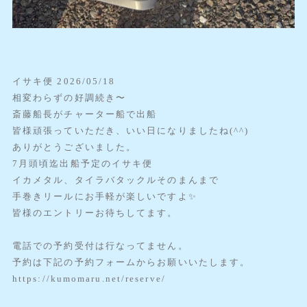
イサキ便 2026/05/18
相変わらずの好調続き〜
斎藤船長がチャーター船で出船
皆様頑張っていただき、いい日になりましたね(^^)
ありがとうございました。
7月頭頃迄出船予定のイサキ便
イカメタル、タイラバタックルそのまんまで
手巻きリールにお手軽が楽しいですよ✨️
皆様のエントリーお待ちしてます。
電話での予約受付は行なってません。
予約は下記の予約フォームからお願いいたします。
https://kumomaru.net/reserve/