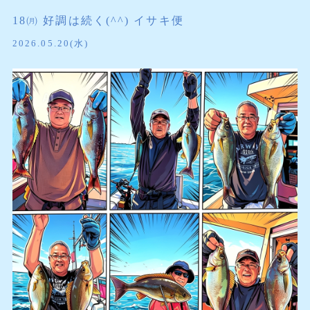
18㈪ 好調は続く(^^) イサキ便
2026.05.20(水)