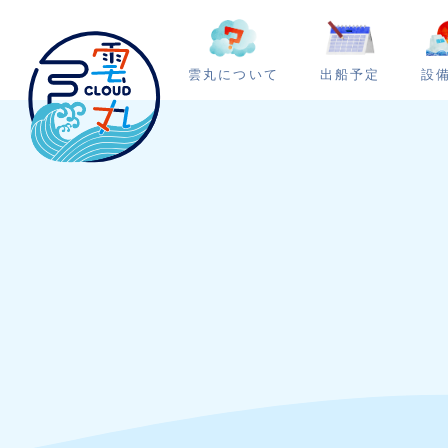
雲丸について
出船予定
設