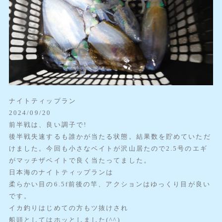
ナイトティップラン
2024/09/20
前半戦は、良い調子で!
後半戦失速するも誰かが当たる状態。結果数を貯めていただ
けました。今回も小さなベイトが沢山居たので2.5号のエギ
がマッチザベイトで良く当たってました。
日本海のナイトティップランは
柔らかい目の6.5f前後の竿、アクションはゆっくり目が良い
です。
イカ釣りはじめての方もツ抜けされ
船頭としてはホッとしました(^^)