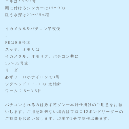
エギは2.5〜3号
頭に付けるシンカーは15〜30g
狙う水深は20〜35m程
イカメタル&バチコン半夜便
↓
PEは0.6号迄
スッテ、オモリは
イカメタル、オモリグ、バチコン共に
15〜35号迄
リーダー
必ずフロロかナイロンで3号
ジグヘッド 0.3~0.9g 太軸針
ワーム 2.5〜3.5㌅
バチコンされる方は必ず逆ダン一本針仕掛けのご用意をお願
いします。ご用意出来ない場合はフロロ12ポンドリーダーの
ご持参をお願い致します。現場で1分で制作出来ます。