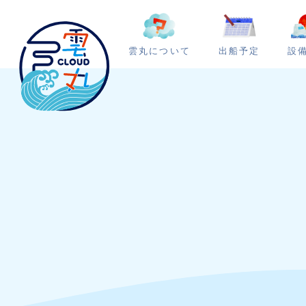
雲丸について
出船予定
設