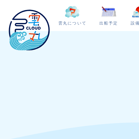
雲丸について
出船予定
設