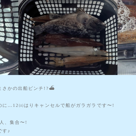
さかの出船ピンチ!?⛴️
に…12㈯はりキャンセルで船がガラガラです〜!
人、集合〜!
です♪