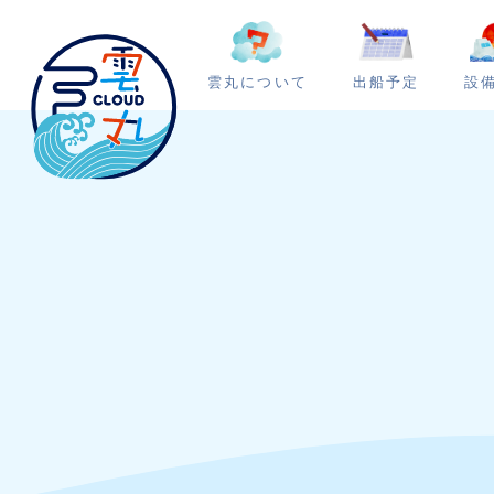
雲丸について
出船予定
設