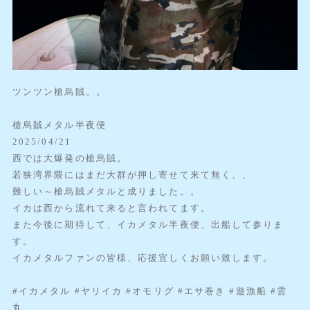
ツンツン槍烏賊。。
槍烏賊メタル半夜便
2025/04/21
西では大爆発の槍烏賊。
若狭湾界隈にはまだ大群が押し寄せて来て無く、、
難しい～槍烏賊メタルと成りました。。
イカは西から流れて来ると言われてます。
また今後に期待して、イカメタル半夜便、出船して参りま
す。
イカメタルファンの皆様、応援宜しくお願い致します。
#イカメタル #ヤリイカ #オモリグ #エサ巻き #遊漁船 #雲
丸